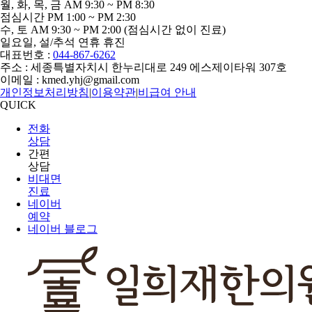
월, 화, 목, 금
AM
9:30
~
PM
8:30
점심시간
PM
1:00
~
PM
2:30
수, 토
AM
9:30
~
PM
2:00
(점심시간 없이 진료)
일요일, 설/추석 연휴 휴진
대표번호 :
044-867-6262
주소 : 세종특별자치시 한누리대로 249 에스제이타워 307호
이메일 : kmed.yhj@gmail.com
개인정보처리방침
|
이용약관
|
비급여 안내
QUICK
전화
상담
간편
상담
비대면
진료
네이버
예약
네이버 블로그