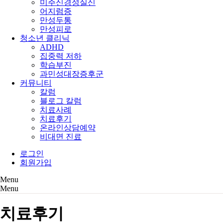
미주신경성실신
어지럼증
만성두통
만성피로
청소년 클리닉
ADHD
집중력 저하
학습부진
과민성대장증후군
커뮤니티
칼럼
블로그 칼럼
치료사례
치료후기
온라인상담예약
비대면 진료
로그인
회원가입
Menu
Menu
치료후기