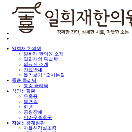
일희재 한의원
일희재 한의원 소개
일희재의 특별함
의료진 소개
진료안내
둘러보기 / 오시는길
통증 클리닉
통증 클리닉
심인성질환
우울증
불면증
화병
공황장애
번아웃증후군
자율신경계질환
자율신경실조증