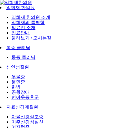
일희재 한의원
일희재 한의원 소개
일희재의 특별함
의료진 소개
진료안내
둘러보기 / 오시는길
통증 클리닉
통증 클리닉
심인성질환
우울증
불면증
화병
공황장애
번아웃증후군
자율신경계질환
자율신경실조증
미주신경성실신
어지럼증