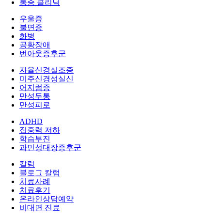
통증 클리닉
우울증
불면증
화병
공황장애
번아웃증후군
자율신경실조증
미주신경성실신
어지럼증
만성두통
만성피로
ADHD
집중력 저하
학습부진
과민성대장증후군
칼럼
블로그 칼럼
치료사례
치료후기
온라인상담예약
비대면 진료