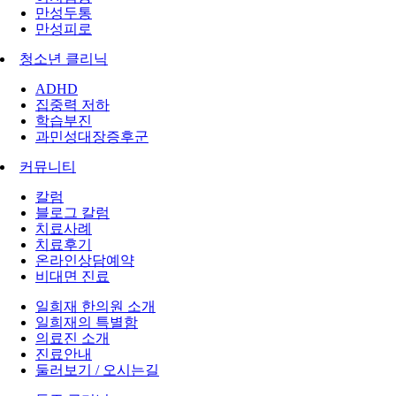
만성두통
만성피로
청소년 클리닉
ADHD
집중력 저하
학습부진
과민성대장증후군
커뮤니티
칼럼
블로그 칼럼
치료사례
치료후기
온라인상담예약
비대면 진료
일희재 한의원 소개
일희재의 특별함
의료진 소개
진료안내
둘러보기 / 오시는길