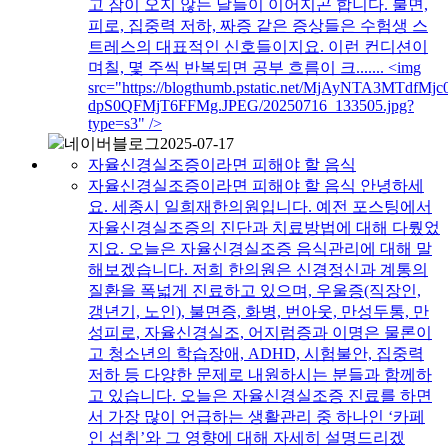
고 잠이 오지 않는 날들이 이어지곤 합니다. 불면,
피로, 집중력 저하, 짜증 같은 증상들은 수험생 스
트레스의 대표적인 신호들이지요. 이런 컨디션이
며칠, 몇 주씩 반복되면 공부 흐름이 크....... <img
src="https://blogthumb.pstatic.net/MjAyNTA3
dpS0QFMjT6FFMg.JPEG/20250716_133505.jpg?
type=s3" />
네이버블로그
2025-07-17
자율신경실조증이라면 피해야 할 음식
자율신경실조증이라면 피해야 할 음식 안녕하세
요. 세종시 일희재한의원입니다. 예전 포스팅에서
자율신경실조증의 진단과 치료방법에 대해 다뤘었
지요. 오늘은 자율신경실조증 음식관리에 대해 말
해보겠습니다. 저희 한의원은 신경정신과 계통의
질환을 폭넓게 진료하고 있으며, 우울증(직장인,
갱년기, 노인), 불면증, 화병, 번아웃, 만성두통, 만
성피로, 자율신경실조, 어지럼증과 이명은 물론이
고 청소년의 학습장애, ADHD, 시험불안, 집중력
저하 등 다양한 문제로 내원하시는 분들과 함께하
고 있습니다. 오늘은 자율신경실조증 진료를 하면
서 가장 많이 언급하는 생활관리 중 하나인 ‘카페
인 섭취’와 그 영향에 대해 자세히 설명드리겠