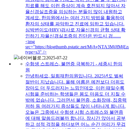
치료를 해도 이런 증상이 계속 호전되지 않아서 자
율신경실조증을 의심하는 분들이 많이 내원하고
계세요. 한의원에서는 여러 가지 방법을 활용하여
환자의 상태를 파악하고 진료에 임하고 있습니다.
심박변이도(HRV)검사로 자율신경의 균형 상태 확
인하기 자율신경실조증의 진단은 반드시 검.......
<img
src="https://blogthumb.pstatic.net/MjAyNTA3M
type=s3" />
네이버블로그
2025-07-22
수험생 스트레스, 불면증 극복하기 - 세종시 한의
원
안녕하세요, 일희재한의원입니다. 2025년도 벌써
절반이 지났습니다. 올해 여름은 예전보다 더위도
장마도 더 두드러지는 느낌인데요, 이런 때일수록
시험을 준비하는 학생들은 몸도 마음도 더 지칠 수
밖에 없습니다. 그러면서 불면증, 소화장애, 집중력
저하 등 여러가지 증상들도 많이 나타나게 됩니다.
오늘은 그중에서 수험생 시험 스트레스와 불면증
에 대해 말씀드려볼까 합니다. 장시간 앉아서 공부
하고 성적 걱정을 하다보면 어느 순간 머리가 무겁