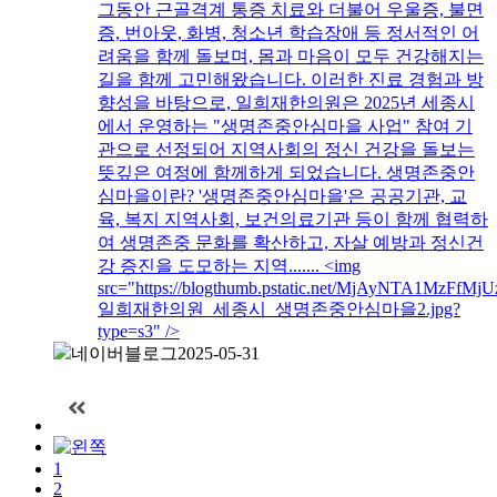
그동안 근골격계 통증 치료와 더불어 우울증, 불면
증, 번아웃, 화병, 청소년 학습장애 등 정서적인 어
려움을 함께 돌보며, 몸과 마음이 모두 건강해지는
길을 함께 고민해왔습니다. 이러한 진료 경험과 방
향성을 바탕으로, 일희재한의원은 2025년 세종시
에서 운영하는 "생명존중안심마을 사업" 참여 기
관으로 선정되어 지역사회의 정신 건강을 돌보는
뜻깊은 여정에 함께하게 되었습니다. 생명존중안
심마을이란? '생명존중안심마을'은 공공기관, 교
육, 복지 지역사회, 보건의료기관 등이 함께 협력하
여 생명존중 문화를 확산하고, 자살 예방과 정신건
강 증진을 도모하는 지역....... <img
src="https://blogthumb.pstatic.net/MjAyNTA1
일희재한의원_세종시_생명존중안심마을2.jpg?
type=s3" />
네이버블로그
2025-05-31
1
2