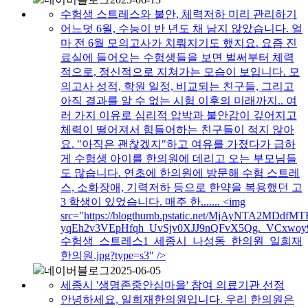
수험생 스트레스와 불안, 체력저하 미리 관리하기
어느덧 6월, 수능이 반 년도 채 남지 않았습니다. 얼
마 전 6월 모의고사가 치뤄지기도 했지요. 요즘 진
료실에 들어오는 수험생들을 보면 벌써부터 체력
적으로, 정신적으로 지쳐가는 모습이 보입니다. 모
의고사 성적, 학원 일정, 비교되는 친구들, 그리고
아직 결과를 알 수 없는 시험 이후의 미래까지.. 여
러 가지 이유로 심리적 압박과 불안감이 깊어지고
체력이 떨어져서 힘들어하는 친구들이 적지 않아
요. "아직은 괜찮겠지"하고 여유를 가졌다가 급하
게 수험생 아이를 한의원에 데리고 오는 부모님들
도 많습니다. 연초에 한의원에 방문해 수험 스트레
스, 소화장애, 기력저하 등으로 한약을 복용했던 고
3 학생이 있었습니다. 매주 한....... <img
src="https://blogthumb.pstatic.net/MjAyNTA2MD
yqEh2v3VEpHfqh_UvSjv0XJJ9nQFvX5Qg._VCxwoy
수험생_스트레스1_세종시_나성동_한의원_일희재
한의원.jpg?type=s3" />
네이버블로그
2025-06-05
세종시 '생명존중안심마을' 참여 의료기관 선정
안녕하세요, 일희재한의원입니다. 우리 한의원은