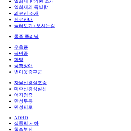
일희재 한의원 소개
일희재의 특별함
의료진 소개
진료안내
둘러보기 / 오시는길
통증 클리닉
우울증
불면증
화병
공황장애
번아웃증후군
자율신경실조증
미주신경성실신
어지럼증
만성두통
만성피로
ADHD
집중력 저하
학습부진