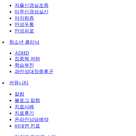
자율신경실조증
미주신경성실신
어지럼증
만성두통
만성피로
청소년 클리닉
ADHD
집중력 저하
학습부진
과민성대장증후군
커뮤니티
칼럼
블로그 칼럼
치료사례
치료후기
온라인상담예약
비대면 진료