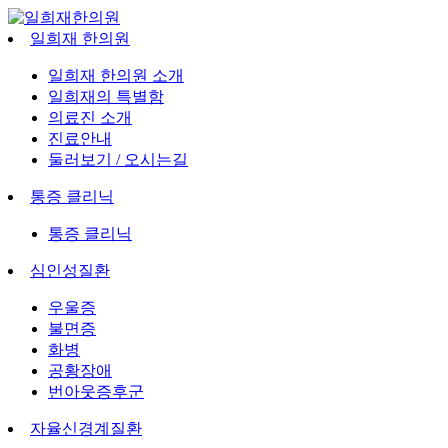
일희재 한의원
일희재 한의원 소개
일희재의 특별함
의료진 소개
진료안내
둘러보기 / 오시는길
통증 클리닉
통증 클리닉
심인성질환
우울증
불면증
화병
공황장애
번아웃증후군
자율신경계질환