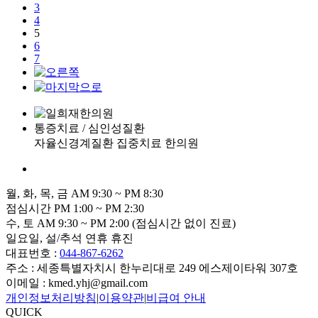
3
4
5
6
7
통증치료 / 심인성질환
자율신경계질환 집중치료 한의원
월, 화, 목, 금
AM
9:30
~
PM
8:30
점심시간
PM
1:00
~
PM
2:30
수, 토
AM
9:30
~
PM
2:00
(점심시간 없이 진료)
일요일, 설/추석 연휴 휴진
대표번호 :
044-867-6262
주소 : 세종특별자치시 한누리대로 249 에스제이타워 307호
이메일 : kmed.yhj@gmail.com
개인정보처리방침
|
이용약관
|
비급여 안내
QUICK