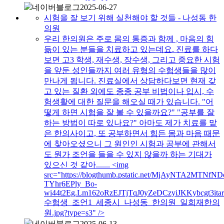
네이버블로그
2025-06-27
시험을 잘 보기 위해 실천해야 할 것들 - 나성동 한
의원
우리 한의원은 주로 몸의 통증과 함께 , 마음의 힘
듦이 있는 분들을 치료하고 있는데요. 진료를 하다
보면 고3 학생, 재수생, 장수생, 그리고 중요한 시험
을 앞둔 성인들까지 여러 유형의 수험생들을 많이
만나게 됩니다. 진료실에서 상담하다보면 현재 갖
고 있는 질환 외에도 종종 공부 비법이나 입시, 수
험생활에 대한 질문을 해오실 때가 있습니다. "어
떻게 하면 시험을 잘 볼 수 있을까요?" "공부를 잘
하는 방법이 따로 있나요?" 아마도 제가 치료를 맡
은 한의사이고, 또 공부하면서 힘든 몸과 마음 때문
에 찾아오셨으니 그 원인인 시험과 공부에 관해서
도 뭔가 조언을 들을 수 있지 않을까 하는 기대가
있으신 것 같아....... <img
src="https://blogthumb.pstatic.net/MjAyNTA2
TYhr6EPly_Bo-
wi44t2Eg.Lm162oRzEJTjTqJ0yZeDCzyiJKKybcgt3ita
수험생_조언1_세종시_나성동_한의원_일희재한의
원.jpg?type=s3" />
네이버블로그
2025-06-13