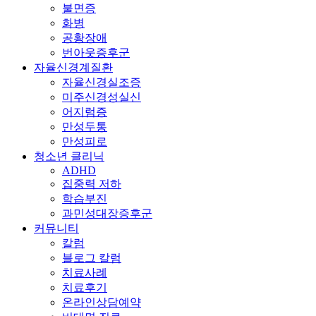
불면증
화병
공황장애
번아웃증후군
자율신경계질환
자율신경실조증
미주신경성실신
어지럼증
만성두통
만성피로
청소년 클리닉
ADHD
집중력 저하
학습부진
과민성대장증후군
커뮤니티
칼럼
블로그 칼럼
치료사례
치료후기
온라인상담예약