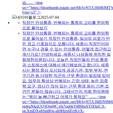
습....... <img
src="https://blogthumb.pstatic.net/MjAyNTA3
type=s3" />
네이버블로그
2025-07-04
직장인 만성통증, 반복되는 통증의 고리를 한의학
으로 풀어보기
직장인 만성통증, 반복되는 통증의 고리를 한의학
으로 풀어보기 직장인 만성통증, 일상의 피로가 만
든 경고 신호일지도 모릅니다. 세종시 직장인이라
면 누구나 겪을 수 있는 만성통증, 어떻게 접근하고
계신가요? 안녕하세요, 세종시 나성동에 위치한 일
희재한의원입니다. 오늘은 직장인들의 만성 통증
과 스트레스에 대해서 얘기해보려고 합니다. 세종
시는 행정 중심 도시답게 공공기관, 정부 부처, 연
구기관 등 다양한 직군의 근무 환경이 밀집돼 있어
요. 업무의 특성상 반복되는 긴장 상태, 높은 집중
력 요구, 장시간 앉아 있는 근무 환경 등이 기본 조
건인 분들이 많습니다. 그래서인지 저희 한의원에
는 “목이 늘 뻐근하고 어깨가 뭉쳐요”, ....... <img
src="https://blogthumb.pstatic.net/MjAyNTA3M
rg4ruNkqUQ3Qmj9C-rfa7oq6kYilBl6oSTtXhzCA-
sg.XmDXgHsntRjn-sb9Hpx6FrrKvX-