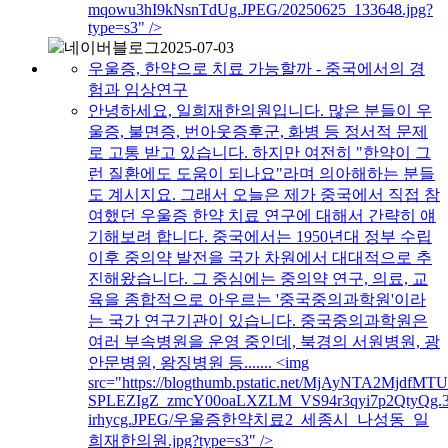
mqowu3hI9kNsnTdUg.JPEG/20250625_133648.jpg?
type=s3" />
네이버블로그
2025-07-03
우울증, 한약으로 치료 가능할까 - 중국에서의 경
험과 임상연구
안녕하세요, 일희재한의원입니다. 많은 분들이 우
울증, 불면증, 번아웃증후군, 화병 등 정서적 문제
로 고통 받고 있습니다. 하지만 여전히 "한약이 그
런 질환에도 도움이 되나요"라며 의아해하는 분들
도 계시지요. 그래서 오늘은 제가 중국에서 직접 참
여했던 우울증 한약 치료 연구에 대해서 간략히 얘
기해보려 합니다. 중국에서는 1950년대 정부 수립
이후 중의약 발전을 국가 차원에서 대대적으로 추
진해왔습니다. 그 중심에는 중의약 연구, 의료, 교
육을 종합적으로 아우르는 '중국중의과학원'이라
는 국가 연구기관이 있습니다. 중국중의과학원은
여러 부속병원을 운영 중인데, 북경의 서원병원, 광
안문병원, 왕징병원 등....... <img
src="https://blogthumb.pstatic.net/MjAyNTA2Mj
SPLEZIgZ_zmcY00oaLXZLM_VS94r3qyi7p2QtyQg
irhycg.JPEG/우울증한약치료2_세종시_나성동_일
희재한의원.jpg?type=s3" />